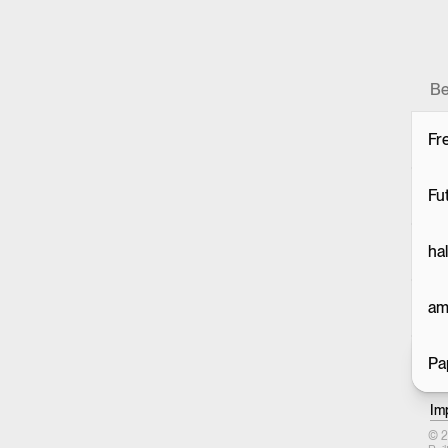
Be
Fr
Fu
ha
am
Pa
Im
© 2