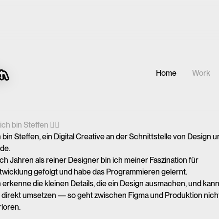
Zum Hauptinhalt springen
Home
Work
 ich bin Steffen
✌🏻
 bin Steffen, ein Digital Creative an der Schnittstelle von Design 
de.
ch Jahren als reiner Designer bin ich meiner Faszination für
twicklung gefolgt und habe das Programmieren gelernt.
h erkenne die kleinen Details, die ein Design ausmachen, und kan
e direkt umsetzen — so geht zwischen Figma und Produktion nich
rloren.