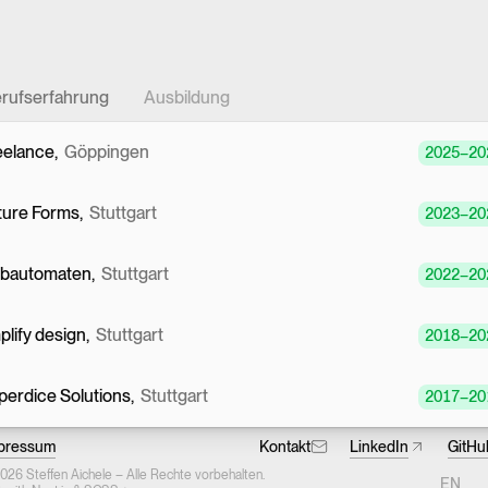
rufserfahrung
Ausbildung
eelance
,
Göppingen
2025
–
20
ture Forms
,
Stuttgart
2023
–
20
lbautomaten
,
Stuttgart
2022
–
20
plify design
,
Stuttgart
2018
–
20
perdice Solutions
,
Stuttgart
2017
–
20
(Opens in 
pressum
Kontakt
LinkedIn
GitHu
WBS Coding School
,
Berlin
2025
026 Steffen Aichele – Alle Rechte vorbehalten.
EN