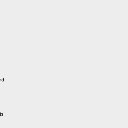
und
n
ts