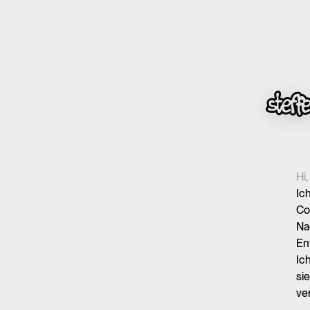
Hi,
Ich
Co
Na
En
Ic
si
ve