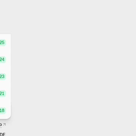
25
24
23
21
18
new window)
(Opens in new window)
b
–
2026
DE